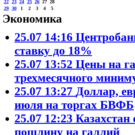
22
23
24
25
26
27
28
29
30
1
2
3
4
5
Экономика
25.07 14:16
Центробан
ставку до 18%
25.07 13:52
Цены на га
трехмесячного миним
25.07 13:27
Доллар, ев
июля на торгах БВФБ
25.07 12:23
Казахстан 
пошлину на галлий