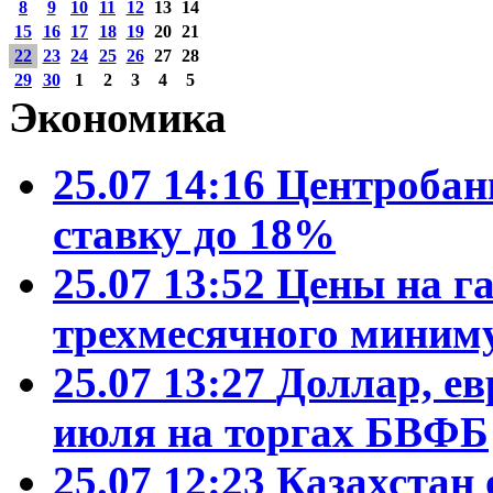
8
9
10
11
12
13
14
15
16
17
18
19
20
21
22
23
24
25
26
27
28
29
30
1
2
3
4
5
Экономика
25.07 14:16
Центробан
ставку до 18%
25.07 13:52
Цены на га
трехмесячного миним
25.07 13:27
Доллар, ев
июля на торгах БВФБ
25.07 12:23
Казахстан 