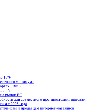
до 18%
месячного минимума
 торгах БВФБ
галлий
 на рынок ЕС
обности для совместного противостояния вызовам
аза с 2026 года
етплейсам и продавцам интернет-магазинов