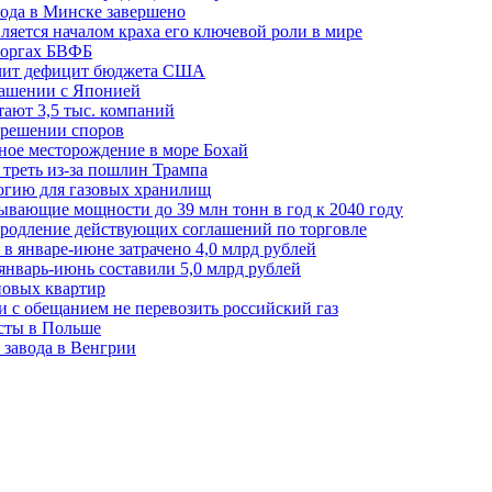
ода в Минске завершено
ляется началом краха его ключевой роли в мире
 торгах БВФБ
ичит дефицит бюджета США
лашении с Японией
ают 3,5 тыс. компаний
зрешении споров
ное месторождение в море Бохай
 треть из-за пошлин Трампа
огию для газовых хранилищ
ывающие мощности до 39 млн тонн в год к 2040 году
родление действующих соглашений по торговле
в январе-июне затрачено 4,0 млрд рублей
январь-июнь составили 5,0 млрд рублей
новых квартир
зи с обещанием не перевозить российский газ
есты в Польше
 завода в Венгрии