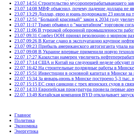
23.07 14:51
Строительство мусороперерабатывающего зав
23.07 14:08
МВФ объяснил, почему падение доллара не яв
23.07 13:29
Доллар, евро и юань подорожали 23 июля на
23.07 12:51
"Большой красивый" закон к 2034 году увел
23.07 11:17
Трамп объявил о "масштабном" торговом сог
23.07 11:06
В турецкой оборонной промышленности работ
23.07 09:31
Совбез ООН принял резолюцию о мирном ра
23.07 09:26
В Китае сдано в эксплуатацию крупное нефтя
23.07 09:23
Прибыль американского автогиганта упала на
23.07 09:08
В Украине впервые применили новую технол
22.07 17:27
Казахстан намерен увеличить нефтеперерабат
22.07 17:14
США и Китай на следующей неделе обсудят п
22.07 16:42
На строительные подрядные работы в Минске 
22.07 15:51
Инвестиции в основной капитал в Минске за 
22.07 15:34
За январь-июнь в Минске построено 5,3 тыс. 
22.07 15:15
ЕС снял санкции с трех японских судов в свя
22.07 14:33
Европейская прокуратура провела первые ар
22.07 13:49
Китайская компания BYD откладывает запуск
Главное
Политика
Экономика
Энергетика