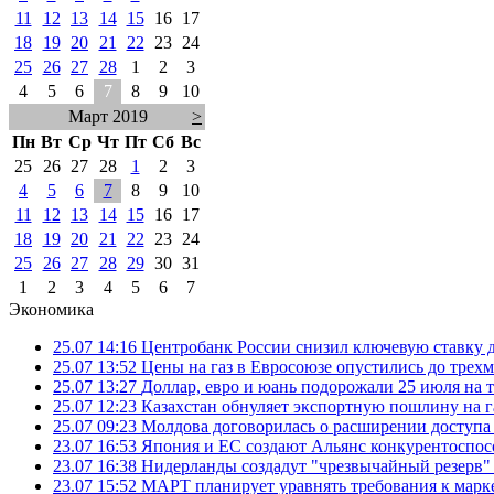
11
12
13
14
15
16
17
18
19
20
21
22
23
24
25
26
27
28
1
2
3
4
5
6
7
8
9
10
Март 2019
>
Пн
Вт
Ср
Чт
Пт
Сб
Вс
25
26
27
28
1
2
3
4
5
6
7
8
9
10
11
12
13
14
15
16
17
18
19
20
21
22
23
24
25
26
27
28
29
30
31
1
2
3
4
5
6
7
Экономика
25.07 14:16
Центробанк России снизил ключевую ставку 
25.07 13:52
Цены на газ в Евросоюзе опустились до трех
25.07 13:27
Доллар, евро и юань подорожали 25 июля на
25.07 12:23
Казахстан обнуляет экспортную пошлину на 
25.07 09:23
Молдова договорилась о расширении доступа
23.07 16:53
Япония и ЕС создают Альянс конкурентоспос
23.07 16:38
Нидерланды создадут "чрезвычайный резерв" г
23.07 15:52
МАРТ планирует уравнять требования к марк