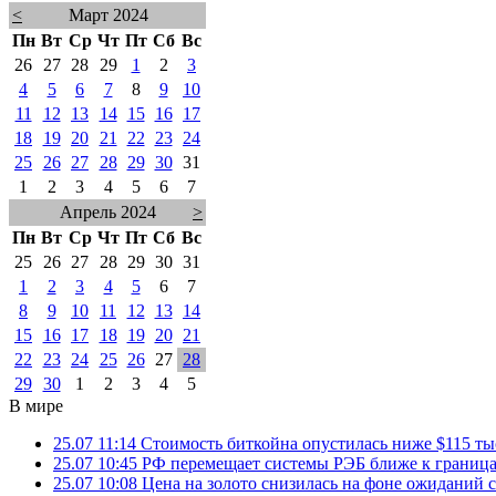
<
Март 2024
Пн
Вт
Ср
Чт
Пт
Сб
Вс
26
27
28
29
1
2
3
4
5
6
7
8
9
10
11
12
13
14
15
16
17
18
19
20
21
22
23
24
25
26
27
28
29
30
31
1
2
3
4
5
6
7
Апрель 2024
>
Пн
Вт
Ср
Чт
Пт
Сб
Вс
25
26
27
28
29
30
31
1
2
3
4
5
6
7
8
9
10
11
12
13
14
15
16
17
18
19
20
21
22
23
24
25
26
27
28
29
30
1
2
3
4
5
В мире
25.07 11:14
Стоимость биткойна опустилась ниже $115 ты
25.07 10:45
РФ перемещает системы РЭБ ближе к грани
25.07 10:08
Цена на золото снизилась на фоне ожидани