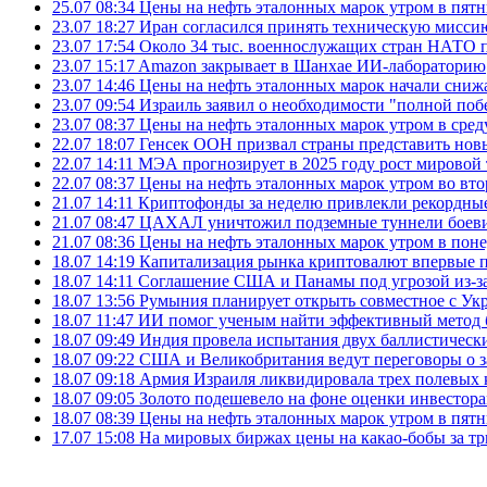
25.07 08:34
Цены на нефть эталонных марок утром в пят
23.07 18:27
Иран согласился принять техническую мис
23.07 17:54
Около 34 тыс. военнослужащих стран НАТО п
23.07 15:17
Amazon закрывает в Шанхае ИИ-лабораторию
23.07 14:46
Цены на нефть эталонных марок начали снижа
23.07 09:54
Израиль заявил о необходимости "полной поб
23.07 08:37
Цены на нефть эталонных марок утром в сре
22.07 18:07
Генсек ООН призвал страны представить нов
22.07 14:11
МЭА прогнозирует в 2025 году рост мировой
22.07 08:37
Цены на нефть эталонных марок утром во вт
21.07 14:11
Криптофонды за неделю привлекли рекордные
21.07 08:47
ЦАХАЛ уничтожил подземные туннели боеви
21.07 08:36
Цены на нефть эталонных марок утром в пон
18.07 14:19
Капитализация рынка криптовалют впервые п
18.07 14:11
Соглашение США и Панамы под угрозой из-за
18.07 13:56
Румыния планирует открыть совместное с Ук
18.07 11:47
ИИ помог ученым найти эффективный метод 
18.07 09:49
Индия провела испытания двух баллистически
18.07 09:22
США и Великобритания ведут переговоры о за
18.07 09:18
Армия Израиля ликвидировала трех полевых
18.07 09:05
Золото подешевело на фоне оценки инвесто
18.07 08:39
Цены на нефть эталонных марок утром в пят
17.07 15:08
На мировых биржах цены на какао-бобы за тр