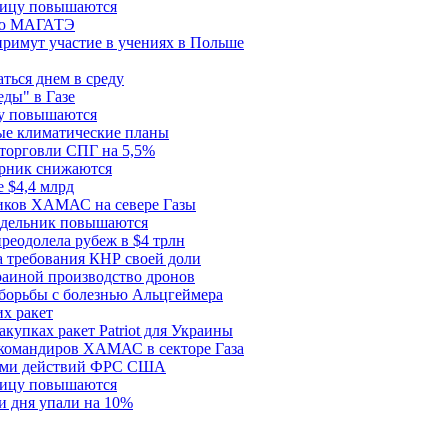
ницу повышаются
сию МАГАТЭ
римут участие в учениях в Польше
ться днем в среду
еды" в Газе
ду повышаются
ые климатические планы
 торговли СПГ на 5,5%
орник снижаются
 $4,4 млрд
ков ХАМАС на севере Газы
едельник повышаются
реодолела рубеж в $4 трлн
 требования КНР своей доли
раиной производство дронов
борьбы с болезнью Альцгеймера
х ракет
купках ракет Patriot для Украины
 командиров ХАМАС в секторе Газа
рами действий ФРС США
ницу повышаются
и дня упали на 10%