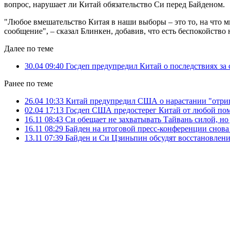
вопрос, нарушает ли Китай обязательство Си перед Байденом.
"Любое вмешательство Китая в наши выборы – это то, на что м
сообщение", – сказал Блинкен, добавив, что есть беспокойство 
Далее по теме
30.04 09:40
Госдеп предупредил Китай о последствиях за
Ранее по теме
26.04 10:33
Китай предупредил США о нарастании "отри
02.04 17:13
Госдеп США предостерег Китай от любой по
16.11 08:43
Си обещает не захватывать Тайвань силой, но
16.11 08:29
Байден на итоговой пресс-конференции снова
13.11 07:39
Байден и Си Цзиньпин обсудят восстановле